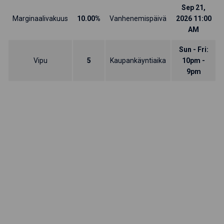
Sep 21,
Marginaalivakuus
10.00%
Vanhenemispäivä
2026 11:00
AM
Sun - Fri:
Vipu
5
Kaupankäyntiaika
10pm -
9pm