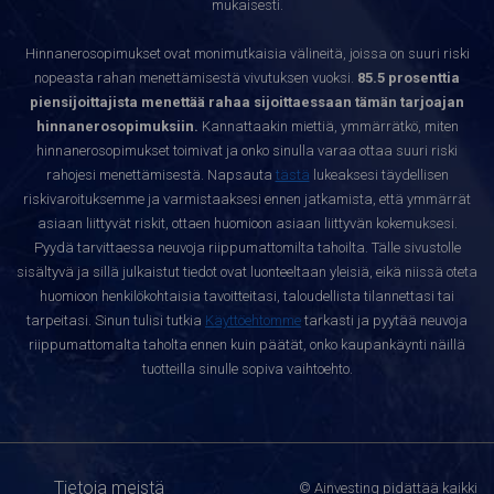
mukaisesti.
Hinnanerosopimukset ovat monimutkaisia välineitä, joissa on suuri riski
nopeasta rahan menettämisestä vivutuksen vuoksi.
85.5 prosenttia
piensijoittajista menettää rahaa sijoittaessaan tämän tarjoajan
hinnanerosopimuksiin.
Kannattaakin miettiä, ymmärrätkö, miten
hinnanerosopimukset toimivat ja onko sinulla varaa ottaa suuri riski
rahojesi menettämisestä. Napsauta
tästä
lukeaksesi täydellisen
riskivaroituksemme ja varmistaaksesi ennen jatkamista, että ymmärrät
asiaan liittyvät riskit, ottaen huomioon asiaan liittyvän kokemuksesi.
Pyydä tarvittaessa neuvoja riippumattomilta tahoilta. Tälle sivustolle
sisältyvä ja sillä julkaistut tiedot ovat luonteeltaan yleisiä, eikä niissä oteta
huomioon henkilökohtaisia tavoitteitasi, taloudellista tilannettasi tai
tarpeitasi. Sinun tulisi tutkia
Käyttöehtomme
tarkasti ja pyytää neuvoja
riippumattomalta taholta ennen kuin päätät, onko kaupankäynti näillä
tuotteilla sinulle sopiva vaihtoehto.
Tietoja meistä
© Ainvesting pidättää kaikki