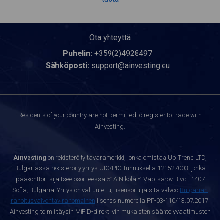
Ota yhteyttä
Puhelin:
+359(2)4928497
Sähköposti:
support@ainvesting.eu
Residents of your country are not permitted to register to trade with
Ainvesting.
Ainvesting
on rekisteröity tavaramerkki, jonka omistaa Up Trend LTD,
Bulgariassa rekisteröity yritys UIC/PIC-tunnuksella 121527003, jonka
pääkonttori sijaitsee osoitteessa 51A Nikola Y. Vaptsarov Blvd., 1407
Sofia, Bulgaria. Yritys on valtuutettu, lisensoitu ja sitä valvoo
Bulgarian
rahoitusvalvontaviranomainen
lisenssinumerolla РГ-03-110/13.07.2017.
Ainvesting toimii täysin MiFID-direktiivin mukaisten sääntelyvaatimusten