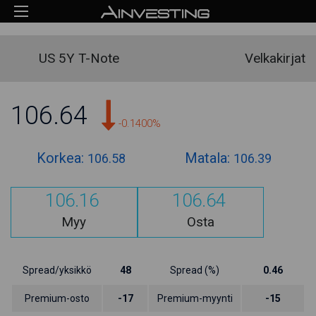
US 5Y T-Note
Velkakirjat
106.64
-0.1400%
Korkea:
Matala:
106.58
106.39
106.16
106.64
Myy
Osta
Spread/yksikkö
48
Spread (%)
0.46
Premium-osto
-17
Premium-myynti
-15