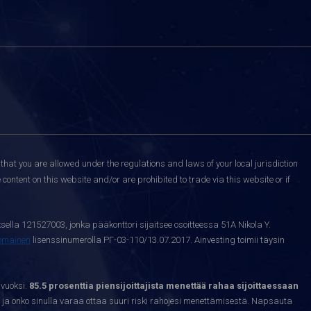
that you are allowed under the regulations and laws of your local jurisdiction
content on this website and/or are prohibited to trade via this website or if
sella 121527003, jonka pääkonttori sijaitsee osoitteessa 51A Nikola Y.
nomainen
lisenssinumerolla РГ-03-110/13.07.2017. Ainvesting toimii täysin
 vuoksi.
85.5 prosenttia piensijoittajista menettää rahaa sijoittaessaan
ja onko sinulla varaa ottaa suuri riski rahojesi menettämisestä. Napsauta