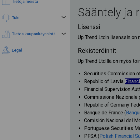
Tietoja meistä
Sääntely ja r
Tuki
Lisenssi
Tietoa kaupankäynnistä
Up Trend Ltd:n lisenssin on
Rekisteröinnit
Legal
Up Trend Ltd:llä on myös toim
Securities Commission of 
Republic of Latvia
Financ
Financial Supervision Auth
Commissione Nazionale pe
Republic of Germany Feder
Banque de France (
Banqu
Comisión Nacional del Me
Portuguese Securities M
PFSA (
Polish Financial S