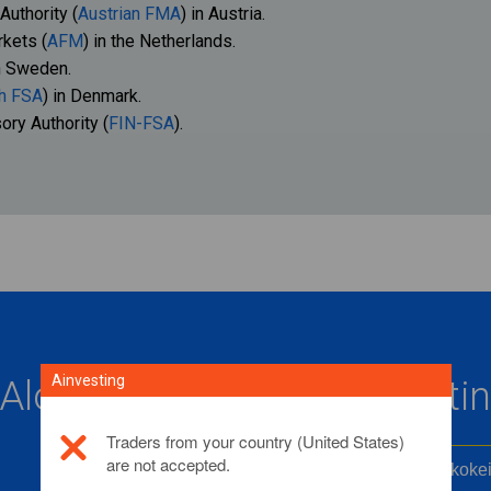
Authority (
Austrian FMA
) in Austria.
rkets (
AFM
) in the Netherlands.
in Sweden.
h FSA
) in Denmark.
ory Authority (
FIN-FSA
).
Ainvesting
Aloita CFD-kauppa Ainvestin
Traders from your country (United States)
are not accepted.
Avaa tili
Ilmainen kokeil