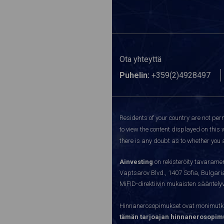
Ota yhteyttä
Puhelin:
+359(2)4928497
Residents of your country are not perm
to view the content displayed on this 
there is any doubt as to whether you a
Ainvesting
on rekisteröity tavaramer
Vaptsarov Blvd., 1407 Sofia, Bulgaria.
MiFID-direktiivin mukaisten sääntel
Hinnanerosopimukset ovat monimutkai
tämän tarjoajan hinnanerosopimu