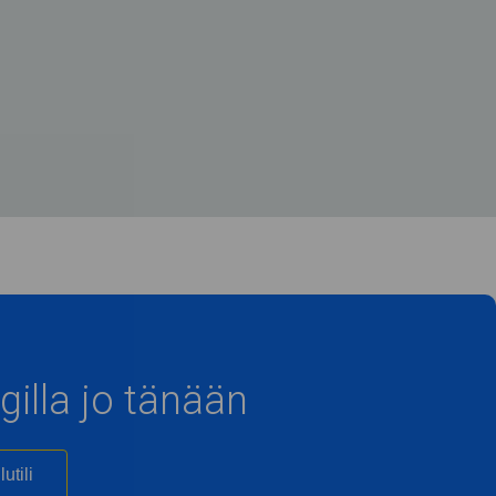
gilla jo tänään
utili