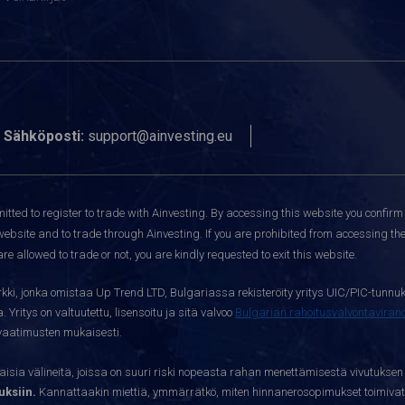
Sähköposti:
support@ainvesting.eu
itted to register to trade with Ainvesting.
By accessing this website you confirm 
website and to trade through Ainvesting. If you are prohibited from accessing the 
re allowed to trade or not, you are kindly requested to exit this website.
kki, jonka omistaa Up Trend LTD, Bulgariassa rekisteröity yritys UIC/PIC-tunnuk
 Yritys on valtuutettu, lisensoitu ja sitä valvoo
Bulgarian rahoitusvalvontavira
yvaatimusten mukaisesti.
sia välineitä, joissa on suuri riski nopeasta rahan menettämisestä vivutuksen
ksiin.
Kannattaakin miettiä, ymmärrätkö, miten hinnanerosopimukset toimivat 