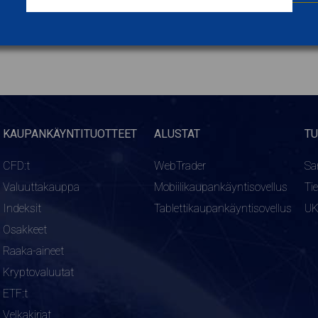
KAUPANKÄYNTITUOTTEET
ALUSTAT
TU
CFD:t
WebTrader
Sa
Valuuttakauppa
Mobiilikaupankäyntisovellus
Ti
Indeksit
Tablettikaupankäyntisovellus
U
Osakkeet
Raaka-aineet
Kryptovaluutat
ETF:t
Velkakirjat