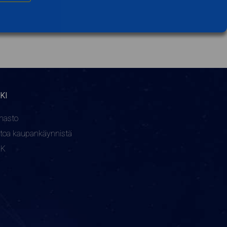
KI
nasto
etoa kaupankäynnistä
KK