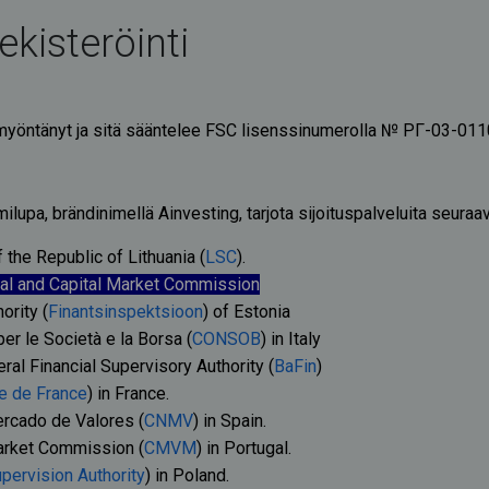
ekisteröinti
 myöntänyt ja sitä sääntelee FSC lisenssinumerolla № РГ-03-01
ilupa, brändinimellä Ainvesting, tarjota sijoituspalveluita seura
the Republic of Lithuania (
LSC
).
ial and Capital Market Commission
ority (
Finantsinspektsioon
) of Estonia
r le Società e la Borsa (
CONSOB
) in Italy
al Financial Supervisory Authority (
BaFin
)
e de France
) in France.
rcado de Valores (
CNMV
) in Spain.
arket Commission (
CMVM
) in Portugal.
upervision Authority
) in Poland.