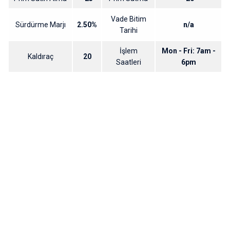
Vade Bitim
Sürdürme Marjı
2.50%
n/a
Tarihi
İşlem
Mon - Fri: 7am -
Kaldıraç
20
Saatleri
6pm