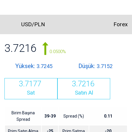
USD/PLN
Forex
3.7216
0.0500%
Yüksek:
Düşük:
3.7245
3.7152
3.7177
3.7216
Sat
Satın Al
Birim Başına
39-39
Spread (%)
0.11
Spread
Prim Satın Alma
-25
Prim Satma
-20