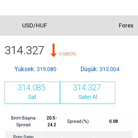
USD/HUF
Forex
314.327
-0.6800%
Yüksek:
Düşük:
319.080
313.004
314.085
314.327
Sat
Satın Al
Birim Başına
20.5-
Spread (%)
0.08
Spread
24.2
Prim Satın