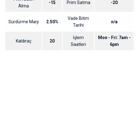
-15
Prim Satma
-20
Alma
Vade Bitim
Sürdürme Marjı
2.50%
n/a
Tarihi
İşlem
Mon - Fri: 7am -
Kaldıraç
20
Saatleri
6pm