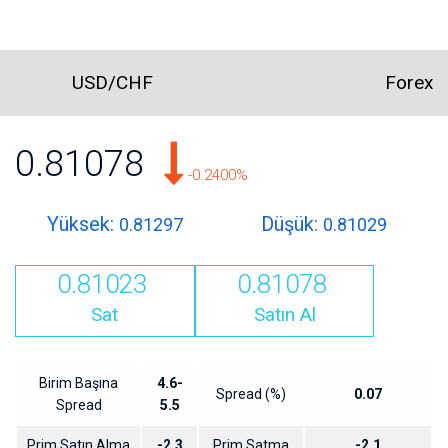
USD/CHF
Forex
0.81078
-0.2400%
Yüksek:
Düşük:
0.81297
0.81029
0.81023
0.81078
Sat
Satın Al
Birim Başına
4.6-
Spread (%)
0.07
Spread
5.5
Prim Satın Alma
-2.3
Prim Satma
-2.1