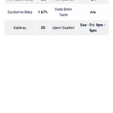
Vade Bitim
Sürdürme Marjı
1.67%
n/a
Tarihi
Sun - Fri: 9pm -
Kaldıraç
30
İşlem Saatleri
9pm