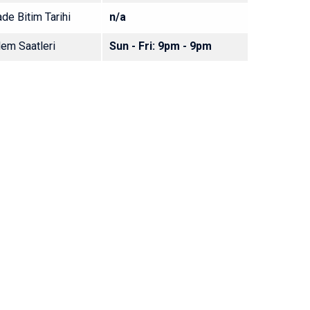
de Bitim Tarihi
n/a
lem Saatleri
Sun - Fri: 9pm - 9pm