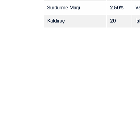
Sürdürme Marjı
2.50%
Va
Kaldıraç
20
İş