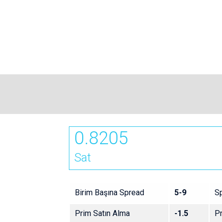
0.8205
Sat
Birim Başına Spread
5-9
S
Prim Satın Alma
-1.5
P