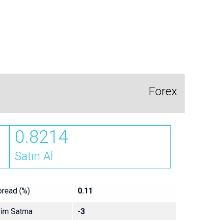
Forex
0.8214
Satın Al
pread (%)
0.11
rim Satma
-3