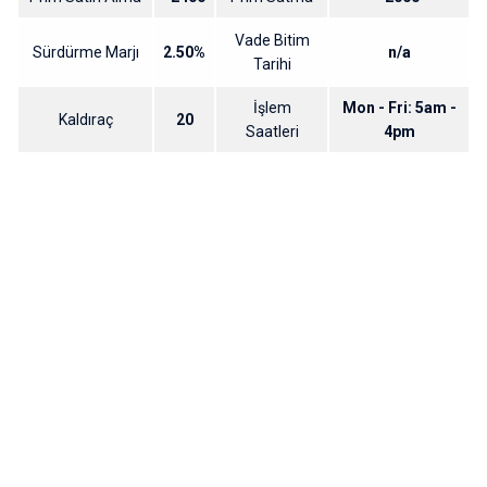
Vade Bitim
Sürdürme Marjı
2.50%
n/a
Tarihi
İşlem
Mon - Fri: 5am -
Kaldıraç
20
Saatleri
4pm