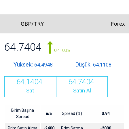
GBP/TRY
Forex
64.7404
0.4100%
Yüksek:
Düşük:
64.4948
64.1108
64.1404
64.7404
Sat
Satın Al
Birim Başına
n/a
Spread (%)
0.94
Spread
Prim Satın Alma
-2400
Prim Satma
-2000