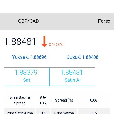
GBP/CAD
Forex
1.88481
-0.1400%
Yüksek:
Düşük:
1.88696
1.88408
1.88379
1.88481
Sat
Satın Al
Birim Başına
8.6-
Spread (%)
0.06
Spread
10.2
Prim Satın Alma
-1.5
Prim Satma
-1.5