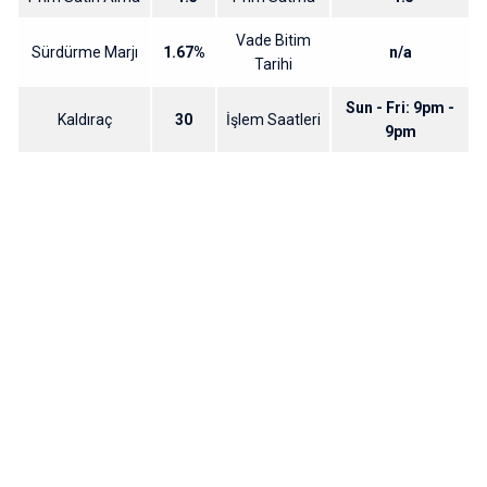
Vade Bitim
Sürdürme Marjı
1.67%
n/a
Tarihi
Sun - Fri: 9pm -
Kaldıraç
30
İşlem Saatleri
9pm