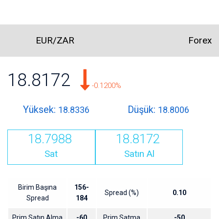
EUR/ZAR
Forex
18.8172
-0.1200%
Yüksek:
Düşük:
18.8336
18.8006
18.7988
18.8172
Sat
Satın Al
Birim Başına
156-
Spread (%)
0.10
Spread
184
Prim Satın Alma
-60
Prim Satma
-50