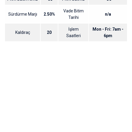
Vade Bitim
Sürdürme Marjı
2.50%
n/a
Tarihi
İşlem
Mon - Fri: 7am -
Kaldıraç
20
Saatleri
6pm