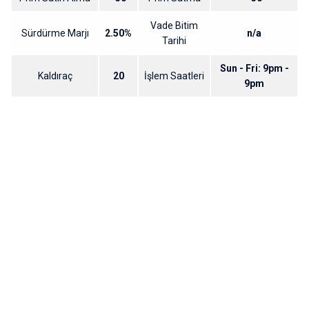
Vade Bitim
Sürdürme Marjı
2.50%
n/a
Tarihi
Sun - Fri: 9pm -
Kaldıraç
20
İşlem Saatleri
9pm