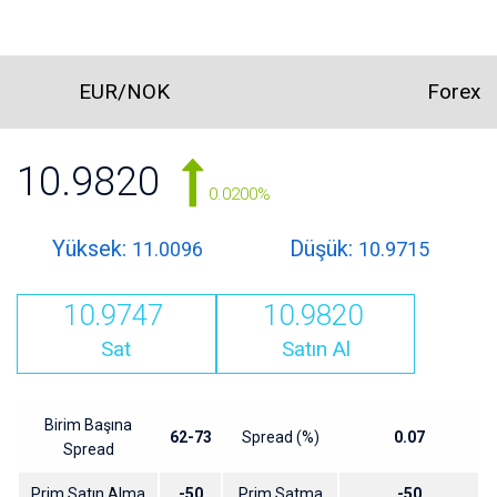
EUR/NOK
Forex
10.9820
0.0200%
Yüksek:
Düşük:
11.0096
10.9715
10.9747
10.9820
Sat
Satın Al
Birim Başına
62-73
Spread (%)
0.07
Spread
Prim Satın Alma
-50
Prim Satma
-50