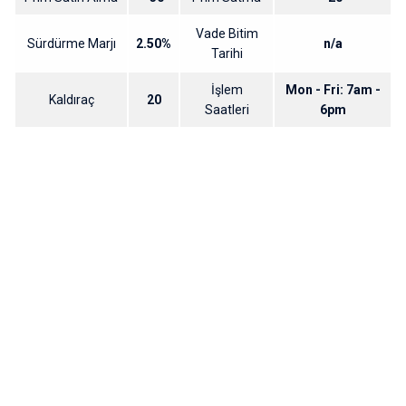
Vade Bitim
Sürdürme Marjı
2.50%
n/a
Tarihi
İşlem
Mon - Fri: 7am -
Kaldıraç
20
Saatleri
6pm