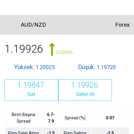
AUD/NZD
Forex
1.19926
0.0200%
Yüksek:
Düşük:
1.20025
1.19720
1.19847
1.19926
Sat
Satın Al
Birim Başına
6.7-
Spread (%)
0.07
Spread
7.9
Prim Satın Alma
-1.5
Prim Satma
-2.5