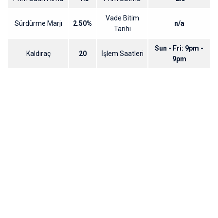
Vade Bitim
Sürdürme Marjı
2.50%
n/a
Tarihi
Sun - Fri: 9pm -
Kaldıraç
20
İşlem Saatleri
9pm