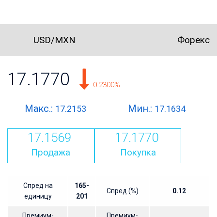
USD/MXN
Форекс
17.1770
-0.2300%
Макс.:
Мин.:
17.2153
17.1634
17.1569
17.1770
Продажа
Покупка
Спред на
165-
Спред (%)
0.12
единицу
201
Премиум-
Премиум-