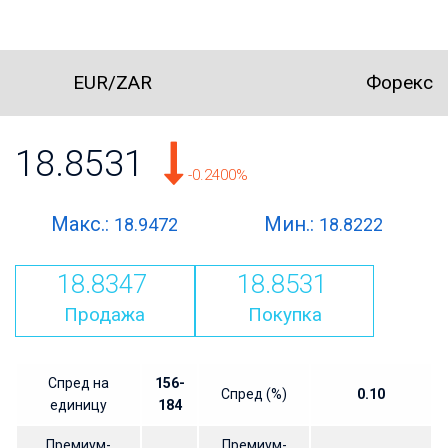
EUR/ZAR
Форекс
18.8531
-0.2400%
Макс.:
Мин.:
18.9472
18.8222
18.8347
18.8531
Продажа
Покупка
Спред на
156-
Спред (%)
0.10
единицу
184
Премиум-
Премиум-