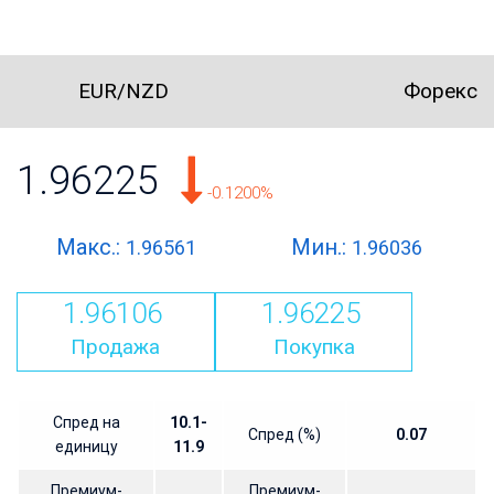
EUR/NZD
Форекс
1.96225
-0.1200%
Макс.:
Мин.:
1.96561
1.96036
1.96106
1.96225
Продажа
Покупка
Спред на
10.1-
Спред (%)
0.07
единицу
11.9
Премиум-
Премиум-