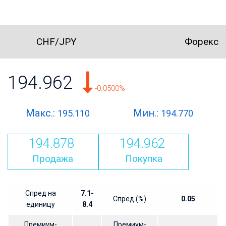
CHF/JPY
Форекс
194.962
-0.0500%
Макс.:
Мин.:
195.110
194.770
194.878
194.962
Продажа
Покупка
Спред на
7.1-
Спред (%)
0.05
единицу
8.4
Премиум-
Премиум-