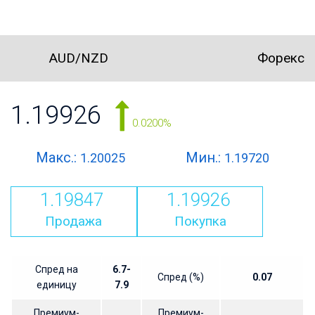
AUD/NZD
Форекс
1.19926
0.0200%
Макс.:
Мин.:
1.20025
1.19720
1.19847
1.19926
Продажа
Покупка
Спред на
6.7-
Спред (%)
0.07
единицу
7.9
Премиум-
Премиум-