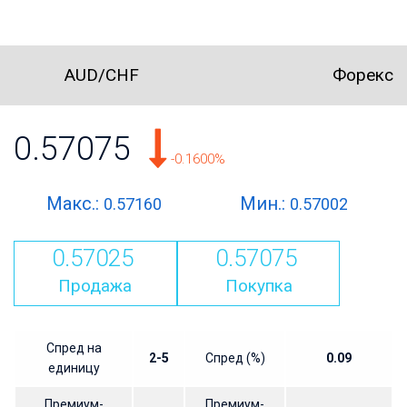
AUD/CHF
Форекс
0.57075
-0.1600%
Макс.:
Мин.:
0.57160
0.57002
0.57025
0.57075
Продажа
Покупка
Спред на
2-5
Спред (%)
0.09
единицу
Премиум-
Премиум-