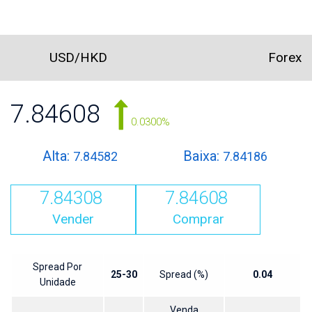
USD/HKD
Forex
7.84608
0.0300%
Alta:
Baixa:
7.84582
7.84186
7.84308
7.84608
Vender
Comprar
Spread Por
25-30
Spread (%)
0.04
Unidade
Venda