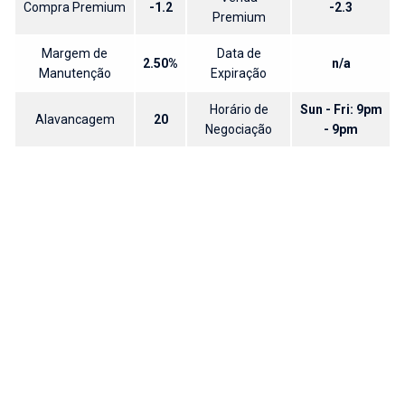
Compra Premium
-1.2
-2.3
Premium
Margem de
Data de
2.50%
n/a
Manutenção
Expiração
Horário de
Sun - Fri: 9pm
Alavancagem
20
Negociação
- 9pm