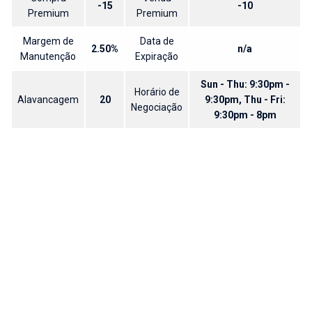
-15
-10
Premium
Premium
Margem de
Data de
2.50%
n/a
Manutenção
Expiração
Sun - Thu: 9:30pm -
Horário de
Alavancagem
20
9:30pm, Thu - Fri:
Negociação
9:30pm - 8pm