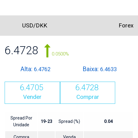
USD/DKK
Forex
6.4728
0.0500%
Alta:
Baixa:
6.4762
6.4633
6.4705
6.4728
Vender
Comprar
Spread Por
19-23
Spread (%)
0.04
Unidade
Compra
Venda