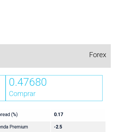
Forex
0.47680
Comprar
read (%)
0.17
enda Premium
-2.5