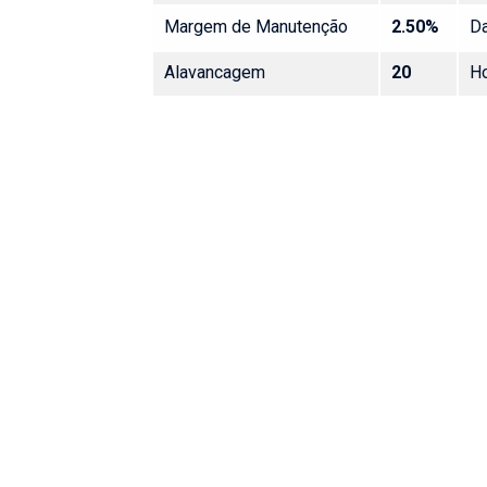
Margem de Manutenção
2.50%
Da
Alavancagem
20
Ho