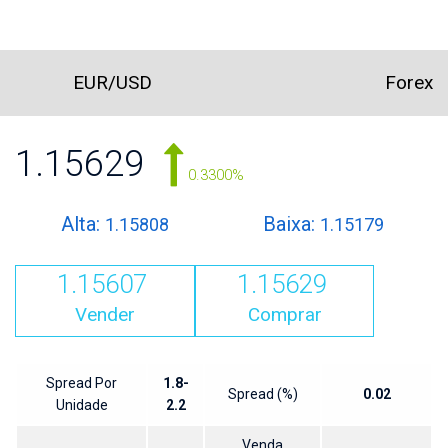
EUR/USD
Forex
1.15629
0.3300%
Alta:
Baixa:
1.15808
1.15179
1.15607
1.15629
Vender
Comprar
Spread Por
1.8-
Spread (%)
0.02
Unidade
2.2
Venda