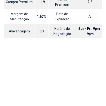
Compra Premium
-1.9
-2.2
Premium
Margem de
Data de
1.67%
n/a
Manutenção
Expiração
Horário de
Sun - Fri: 9pm
Alavancagem
30
Negociação
- 9pm