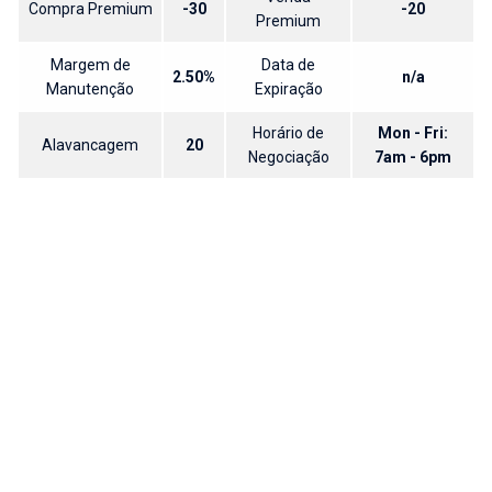
Compra Premium
-30
-20
Premium
Margem de
Data de
2.50%
n/a
Manutenção
Expiração
Horário de
Mon - Fri:
Alavancagem
20
Negociação
7am - 6pm