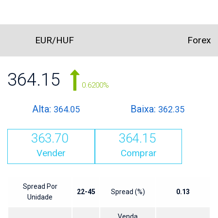
EUR/HUF
Forex
364.15
0.6200%
Alta:
Baixa:
364.05
362.35
363.70
364.15
Vender
Comprar
Spread Por
22-45
Spread (%)
0.13
Unidade
Venda