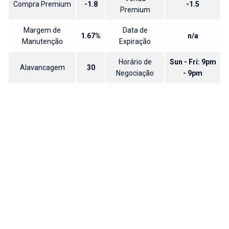
Compra Premium
-1.8
-1.5
Premium
Margem de
Data de
1.67%
n/a
Manutenção
Expiração
Horário de
Sun - Fri: 9pm
Alavancagem
30
Negociação
- 9pm