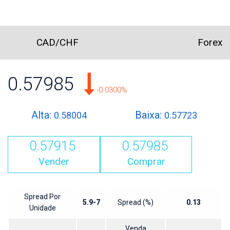
CAD/CHF
Forex
0.57985
-0.0300%
Alta:
Baixa:
0.58004
0.57723
0.57915
0.57985
Vender
Comprar
Spread Por
5.9-7
Spread (%)
0.13
Unidade
Venda