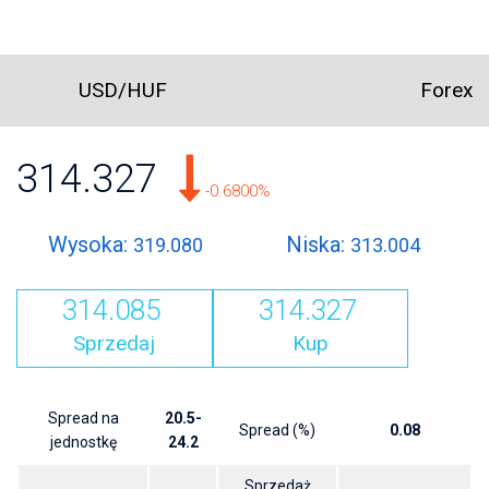
USD/HUF
Forex
314.327
-0.6800%
Wysoka:
Niska:
319.080
313.004
314.085
314.327
Sprzedaj
Kup
Spread na
20.5-
Spread (%)
0.08
jednostkę
24.2
Sprzedaż