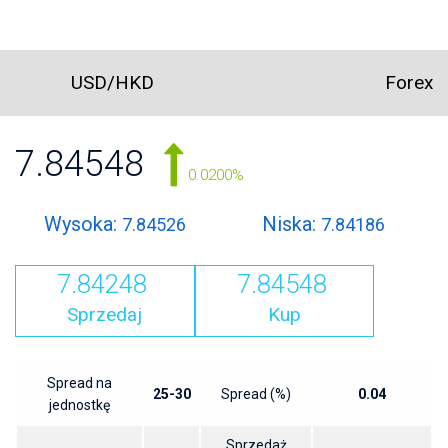
USD/HKD
Forex
7.84548
0.0200%
Wysoka:
Niska:
7.84526
7.84186
7.84248
7.84548
Sprzedaj
Kup
Spread na
25-30
Spread (%)
0.04
jednostkę
Sprzedaż