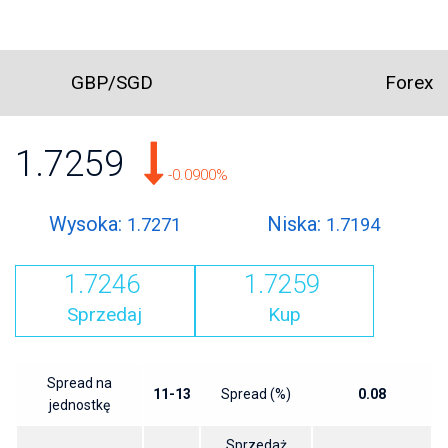
GBP/SGD
Forex
1.7259
-0.0900%
Wysoka:
Niska:
1.7271
1.7194
1.7246
1.7259
Sprzedaj
Kup
Spread na
11-13
Spread (%)
0.08
jednostkę
Sprzedaż