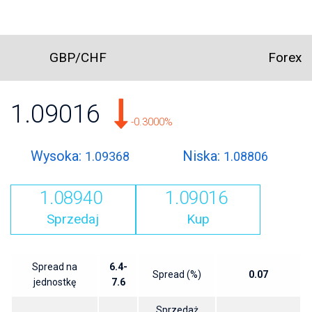
GBP/CHF
Forex
1.09016
-0.3000%
Wysoka:
Niska:
1.09368
1.08806
1.08940
1.09016
Sprzedaj
Kup
Spread na
6.4-
Spread (%)
0.07
jednostkę
7.6
Sprzedaż