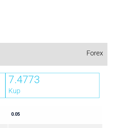
Forex
7.4773
Kup
0.05