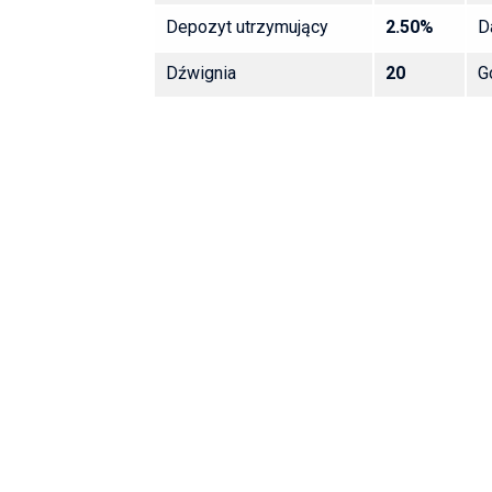
Depozyt utrzymujący
2.50%
D
Dźwignia
20
G