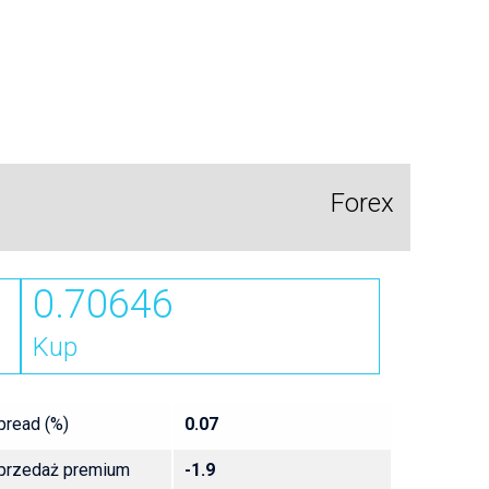
Forex
0.70646
Kup
pread (%)
0.07
przedaż premium
-1.9