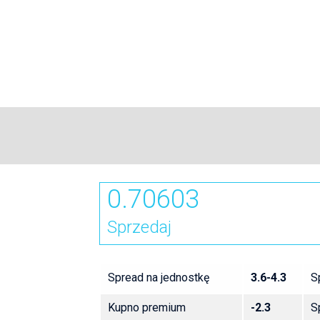
0.70603
Sprzedaj
Spread na jednostkę
3.6-4.3
S
Kupno premium
-2.3
S