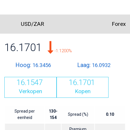
USD/ZAR
Forex
16.1701
-1.1200%
Hoog:
Laag:
16.3456
16.0932
16.1547
16.1701
Verkopen
Kopen
Spread per
130-
Spread (%)
0.10
eenheid
154
Premium