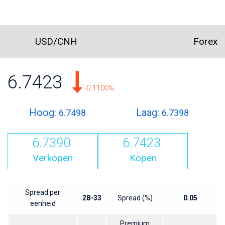
USD/CNH
Forex
6.7423
-0.1100%
Hoog:
Laag:
6.7498
6.7398
6.7390
6.7423
Verkopen
Kopen
Spread per
28-33
Spread (%)
0.05
eenheid
Premium