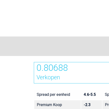
0.80688
Verkopen
Spread per eenheid
4.6-5.5
Sp
Premium Koop
-2.3
Pr