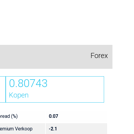
Forex
0.80743
Kopen
read (%)
0.07
emium Verkoop
-2.1