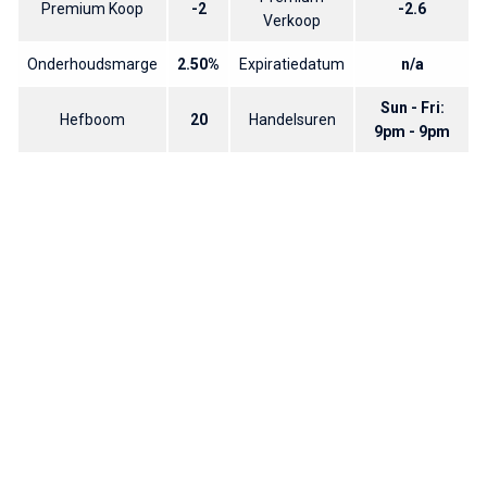
Premium Koop
-2
-2.6
Verkoop
Onderhoudsmarge
2.50%
Expiratiedatum
n/a
Sun - Fri:
Hefboom
20
Handelsuren
9pm - 9pm