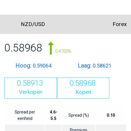
NZD/USD
Forex
0.58968
0.4700%
Hoog:
Laag:
0.59064
0.58621
0.58913
0.58968
Verkopen
Kopen
Spread per
4.6-
Spread (%)
0.10
eenheid
5.5
Premium