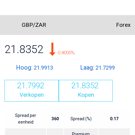
GBP/ZAR
Forex
21.8352
-0.8000%
Hoog:
Laag:
21.9913
21.7299
21.7992
21.8352
Verkopen
Kopen
Spread per
360
Spread (%)
0.17
eenheid
Premium