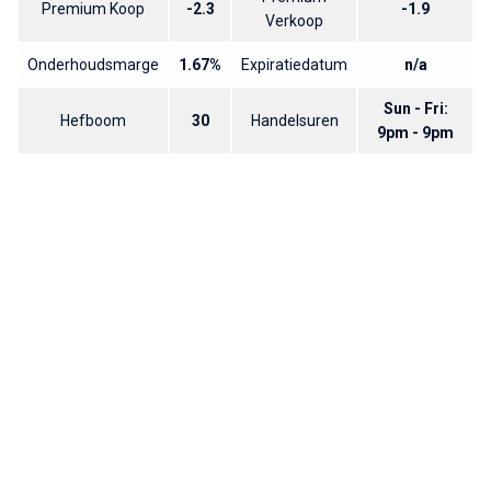
Premium Koop
-2.3
-1.9
Verkoop
Onderhoudsmarge
1.67%
Expiratiedatum
n/a
Sun - Fri:
Hefboom
30
Handelsuren
9pm - 9pm