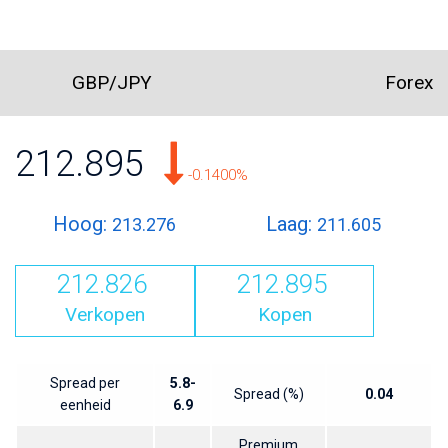
GBP/JPY
Forex
212.895
-0.1400%
Hoog:
Laag:
213.276
211.605
212.826
212.895
Verkopen
Kopen
Spread per
5.8-
Spread (%)
0.04
eenheid
6.9
Premium