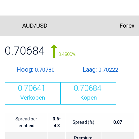
AUD/USD
Forex
0.70684
0.4800%
Hoog:
Laag:
0.70780
0.70222
0.70641
0.70684
Verkopen
Kopen
Spread per
3.6-
Spread (%)
0.07
eenheid
4.3
Premium