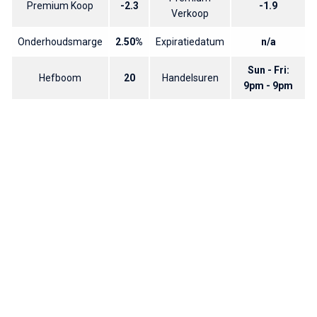
Premium Koop
-2.3
-1.9
Verkoop
Onderhoudsmarge
2.50%
Expiratiedatum
n/a
Sun - Fri:
Hefboom
20
Handelsuren
9pm - 9pm