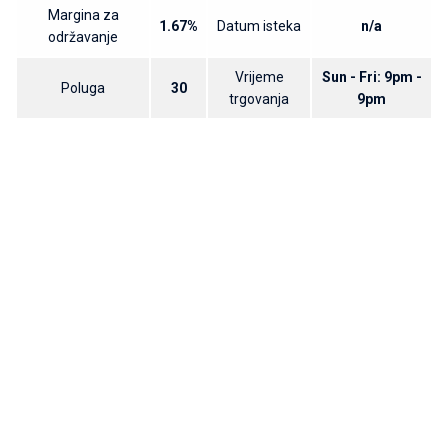
Margina za
1.67%
Datum isteka
n/a
održavanje
Vrijeme
Sun - Fri: 9pm -
Poluga
30
trgovanja
9pm