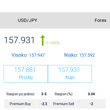
USD/JPY
Forex
157.931
0.1900%
Visoko:
Nisko:
157.947
157.592
157.881
157.931
Prodaj
Kupi
Raspon po jedinici
3-5
Raspon (%)
0.04
Premium Buy
-2.3
Premium Sell
-2