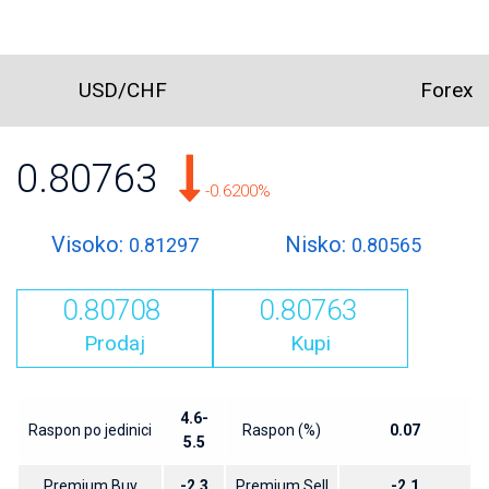
USD/CHF
Forex
0.80763
-0.6200%
Visoko:
Nisko:
0.81297
0.80565
0.80708
0.80763
Prodaj
Kupi
4.6-
Raspon po jedinici
Raspon (%)
0.07
5.5
Premium Buy
-2.3
Premium Sell
-2.1