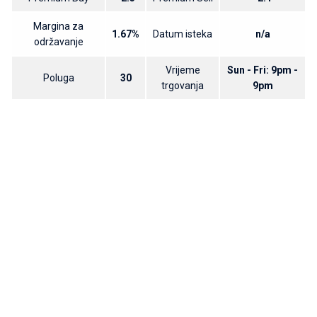
Margina za
1.67%
Datum isteka
n/a
održavanje
Vrijeme
Sun - Fri: 9pm -
Poluga
30
trgovanja
9pm