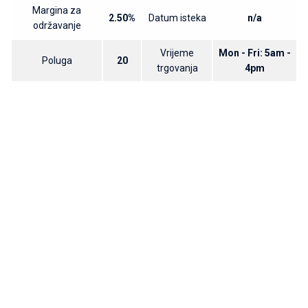
Margina za
2.50%
Datum isteka
n/a
održavanje
Vrijeme
Mon - Fri: 5am -
Poluga
20
trgovanja
4pm