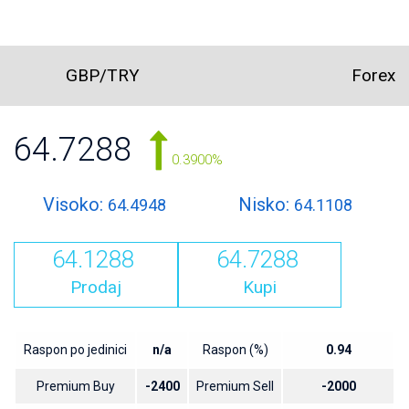
GBP/TRY
Forex
64.7288
0.3900%
Visoko:
Nisko:
64.4948
64.1108
64.1288
64.7288
Prodaj
Kupi
Raspon po jedinici
n/a
Raspon (%)
0.94
Premium Buy
-2400
Premium Sell
-2000