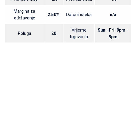
Margina za
2.50%
Datum isteka
n/a
održavanje
Vrijeme
Sun - Fri: 9pm -
Poluga
20
trgovanja
9pm