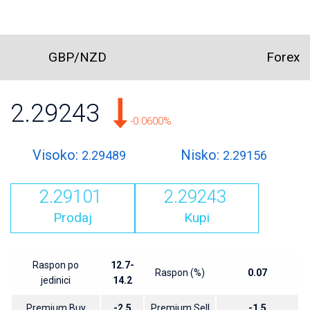
GBP/NZD
Forex
2.29243
-0.0600%
Visoko:
Nisko:
2.29489
2.29156
2.29101
2.29243
Prodaj
Kupi
Raspon po
12.7-
Raspon (%)
0.07
jedinici
14.2
Premium Buy
-2.5
Premium Sell
-1.5