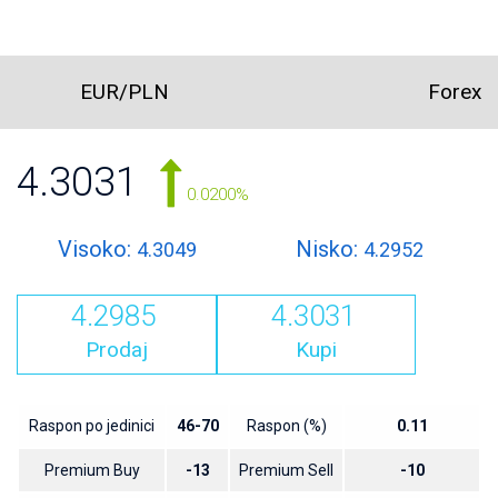
EUR/PLN
Forex
4.3031
0.0200%
Visoko:
Nisko:
4.3049
4.2952
4.2985
4.3031
Prodaj
Kupi
Raspon po jedinici
46-70
Raspon (%)
0.11
Premium Buy
-13
Premium Sell
-10