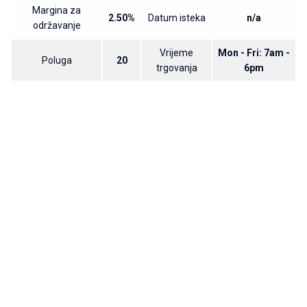
Margina za
2.50%
Datum isteka
n/a
održavanje
Vrijeme
Mon - Fri: 7am -
Poluga
20
trgovanja
6pm