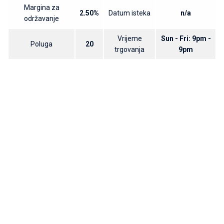
Margina za
2.50%
Datum isteka
n/a
održavanje
Vrijeme
Sun - Fri: 9pm -
Poluga
20
trgovanja
9pm