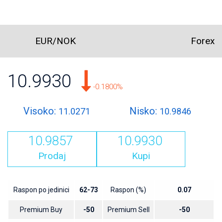
EUR/NOK
Forex
10.9930
-0.1800%
Visoko:
Nisko:
11.0271
10.9846
10.9857
10.9930
Prodaj
Kupi
Raspon po jedinici
62-73
Raspon (%)
0.07
Premium Buy
-50
Premium Sell
-50