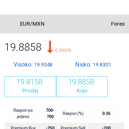
EUR/MXN
Forex
19.8858
-0.3300%
Visoko:
Nisko:
19.9348
19.8301
19.8158
19.8858
Prodaj
Kupi
Raspon po
700-
Raspon (%)
0.36
jedinici
700
Premium Buy
-250
Premium Sell
-200