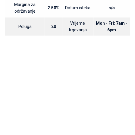
Margina za
2.50%
Datum isteka
n/a
održavanje
Vrijeme
Mon - Fri: 7am -
Poluga
20
trgovanja
6pm