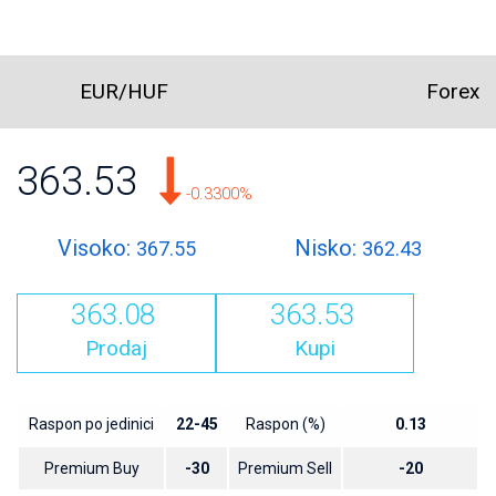
EUR/HUF
Forex
363.53
-0.3300%
Visoko:
Nisko:
367.55
362.43
363.08
363.53
Prodaj
Kupi
Raspon po jedinici
22-45
Raspon (%)
0.13
Premium Buy
-30
Premium Sell
-20