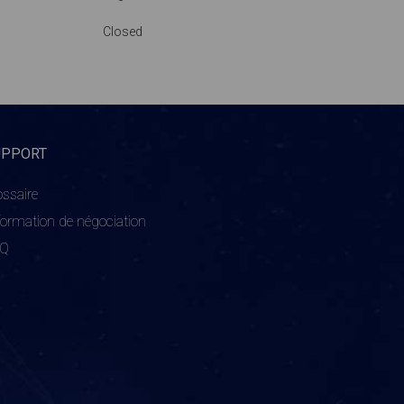
Closed
UPPORT
ossaire
formation de négociation
AQ