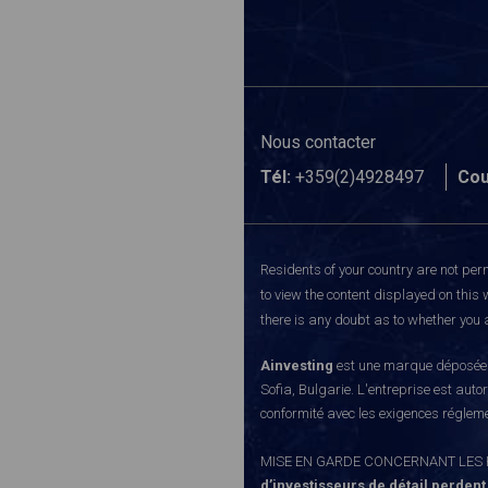
Nous contacter
Tél:
+359(2)4928497
Cou
Residents of your country are not perm
to view the content displayed on this 
there is any doubt as to whether you a
Ainvesting
est une marque déposée d
Sofia, Bulgarie. L'entreprise est auto
conformité avec les exigences régleme
MISE EN GARDE CONCERNANT LES RISQUE
d’investisseurs de détail perdent