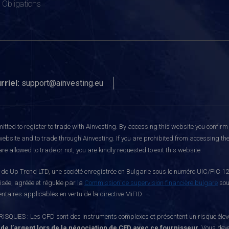
Obligations
rriel:
support@ainvesting.eu
itted to register to trade with Ainvesting.
By accessing this website you confirm 
website and to trade through Ainvesting. If you are prohibited from accessing the 
re allowed to trade or not, you are kindly requested to exit this website.
e Up Trend LTD, une société enregistrée en Bulgarie sous le numéro UIC/PIC 121
risée, agréée et régulée par la
Commission de supervision financière bulgare
sou
ntaires applicables en vertu de la directive MiFID.
S : Les CFD sont des instruments complexes et présentent un risque élevé de p
 de l’argent lors de la négociation de CFD avec ce fournisseur.
Vous deve