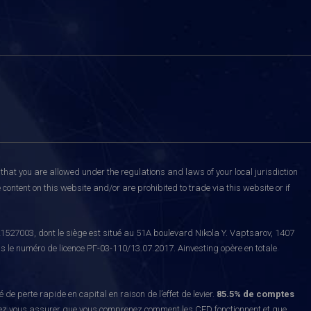
that you are allowed under the regulations and laws of your local jurisdiction
content on this website and/or are prohibited to trade via this website or if
527003, dont le siège est situé au 51A boulevard Nikola Y. Vaptsarov, 1407
s le numéro de licence РГ-03-110/13.07.2017. Ainvesting opère en totale
erte rapide en capital en raison de l’effet de levier.
85.5% de comptes
z vous assurer que vous comprenez comment les CFD fonctionnent et que