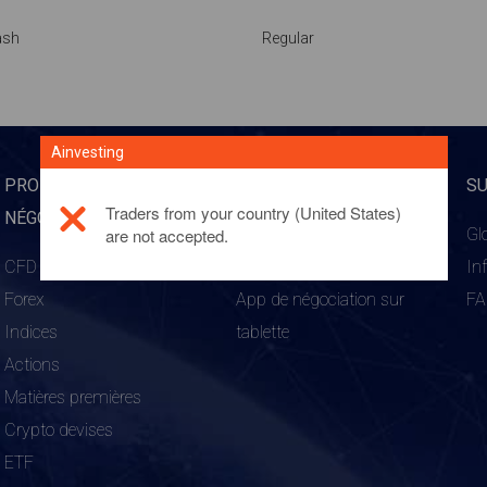
ash
Regular
Ainvesting
PRODUITS DE
PLATEFORME
S
Traders from your country (United States)
NÉGOCIATION
are not accepted.
WebTrader
Gl
CFD
App mobile de négociation
In
Forex
App de négociation sur
F
Indices
tablette
Actions
Matières premières
Crypto devises
ETF