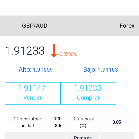
GBP/AUD
Forex
1.91233
-0.0500%
Alto:
Bajo:
1.91559
1.91163
1.91147
1.91233
Vender
Comprar
Diferencial por
7.3-
Diferencial
0.05
unidad
8.6
(%)
Prima de