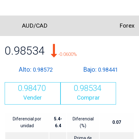
AUD/CAD
Forex
0.98534
-0.0600%
Alto:
Bajo:
0.98572
0.98441
0.98470
0.98534
Vender
Comprar
Diferencial por
5.4-
Diferencial
0.07
unidad
6.4
(%)
Prima de