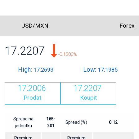
USD/MXN
Forex
17.2207
-0.1300%
High:
Low:
17.2693
17.1985
17.2006
17.2207
Prodat
Koupit
Spread na
165-
Spread (%)
0.12
jednotku
201
Premium
Premium