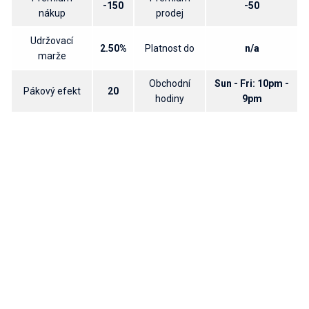
-150
-50
nákup
prodej
Udržovací
2.50%
Platnost do
n/a
marže
Obchodní
Sun - Fri: 10pm -
Pákový efekt
20
hodiny
9pm