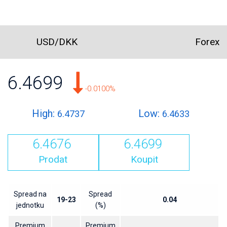
USD/DKK
Forex
6.4699
-0.0100%
High:
Low:
6.4737
6.4633
6.4676
6.4699
Prodat
Koupit
Spread na
Spread
19-23
0.04
jednotku
(%)
Premium
Premium