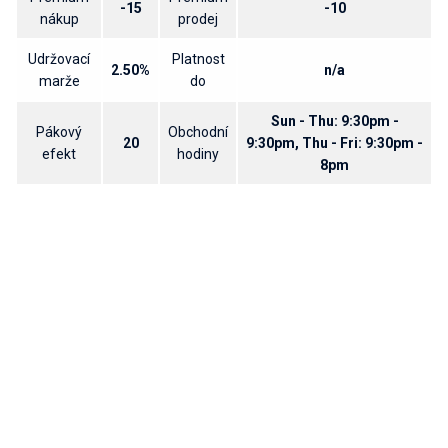
-15
-10
nákup
prodej
Udržovací
Platnost
2.50%
n/a
marže
do
Sun - Thu: 9:30pm -
Pákový
Obchodní
20
9:30pm, Thu - Fri: 9:30pm -
efekt
hodiny
8pm